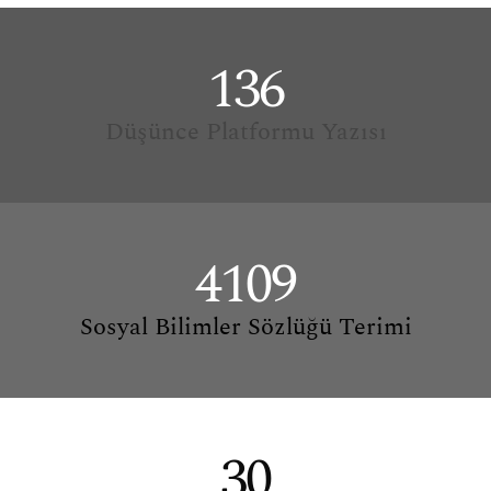
136
Düşünce Platformu Yazısı
4109
Sosyal Bilimler Sözlüğü Terimi
30