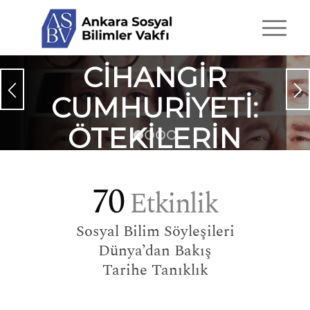
CIHANGIR
CUMHURIYETI:
ÖTEKILERIN
1
2
3
4
ÖTEKILERI YA
70
DA KÜLTÜREL
Etkinlik
HEGEMONYA
Sosyal Bilim Söyleşileri
Dünya’dan Bakış
GIRIŞIMI
Tarihe Tanıklık
Ragıp Ergün